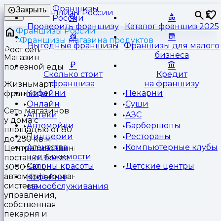
Франшизы
Закрыть
⏳
России
Проверить франшизу
Каталог франшиз 2025
Франшизы России
Франшизы магазина продуктов
Выгодные франшизы
Франшизы для малого
бизнеса
Магазин
полезной еды
Сколько стоит
Кредит
франшиза
на франшизу
Жизньмарт
Кофейни
Пекарни
франшиза
Онлайн
Суши
Сеть магазинов
Аптеки
АЗС
у дома с
Автомойки
Барбершопы
площадью от 80
Пиццерии
Рестораны
до 250 кв.м.
Агентства
Компьютерные клубы
Централизованные
недвижимости
поставки более
Салоны красоты
Детские центры
3000 SKU,
автоматизированная
Кофейни
система
самообслуживания
управления,
собственная
пекарня и