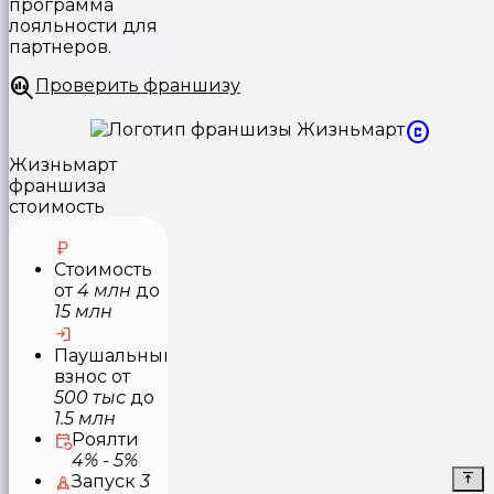
программа
лояльности для
партнеров.
Проверить франшизу
Жизньмарт
франшиза
стоимость
Стоимость
от
4 млн
до
15 млн
Паушальный
взнос
от
500 тыс
до
1.5 млн
Роялти
4% - 5%
Запуск
3