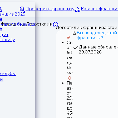
Проверить франшизу
Каталог франши
раншиз 2025
малого бизнеса
Логоотклик франшиза стои
Вы владелец этой
едит
франшизы?
аншизу
Стоимость
Данные обновле
от
29.07.2026
600
тыс
до
1.5
млн
 клубы
ры
Паушальный
взнос
от
250
тыс
до
450