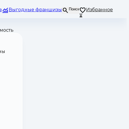
з
Выгодные франшизы
Поиск
Избранное
⏳
мость
ны