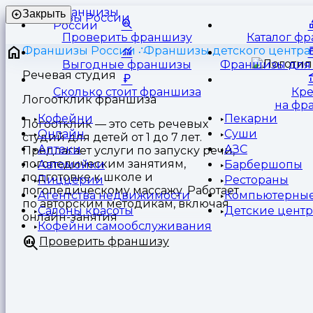
Франшизы
Закрыть
России
Проверить франшизу
Каталог ф
Франшизы России
Франшизы детского центра
Выгодные франшизы
Франшизы для 
Речевая студия
Сколько стоит франшиза
Кр
Логоотклик франшиза
на фр
Кофейни
Пекарни
Логоотклик — это сеть речевых
Онлайн
Суши
студий для детей от 1 до 7 лет.
Аптеки
АЗС
Предлагает услуги по запуску речи,
логопедическим занятиям,
Автомойки
Барбершопы
подготовке к школе и
Пиццерии
Рестораны
логопедическому массажу. Работает
Агентства недвижимости
Компьютерные
по авторским методикам, включая
Салоны красоты
Детские цент
онлайн-занятия
Кофейни самообслуживания
Проверить франшизу