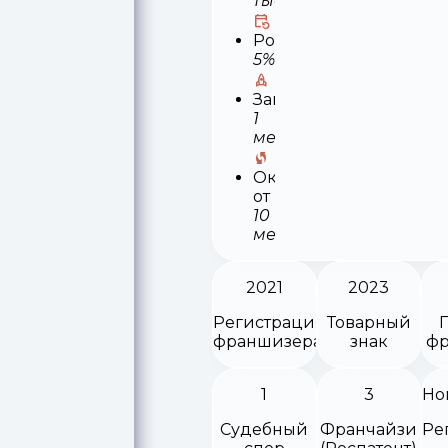
тыс
Роялти
5%
Запуск
1
месяц
Окупаемость
от
10
месяцев
2021
2023
Регистрация
Товарный
франшизера
знак
фр
1
3
Судебный
Франчайзи
Ре