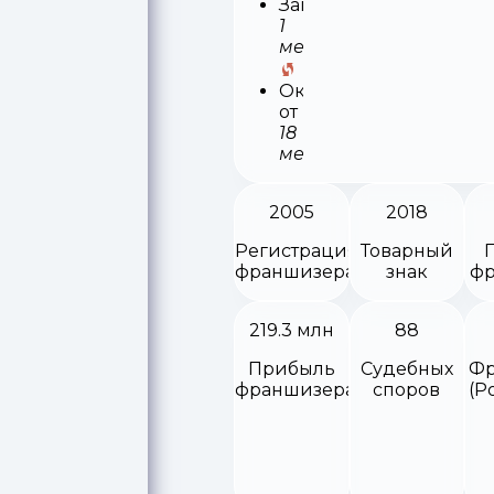
Запуск
1
месяц
Окупаемость
от
18
месяцев
2005
2018
Регистрация
Товарный
франшизера
знак
фр
219.3 млн
88
Прибыль
Судебных
Фр
франшизера
споров
(Р