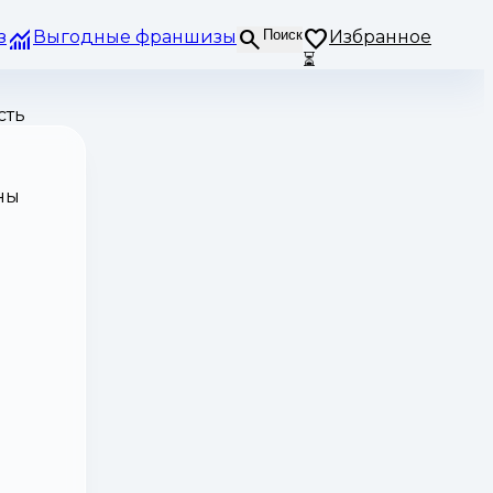
з
Выгодные франшизы
Поиск
Избранное
⏳
сть
ны