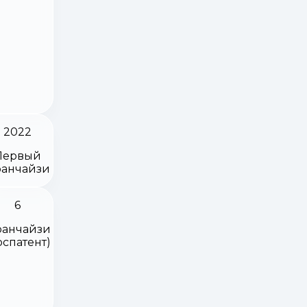
2022
Первый
анчайзи
6
анчайзи
оспатент)