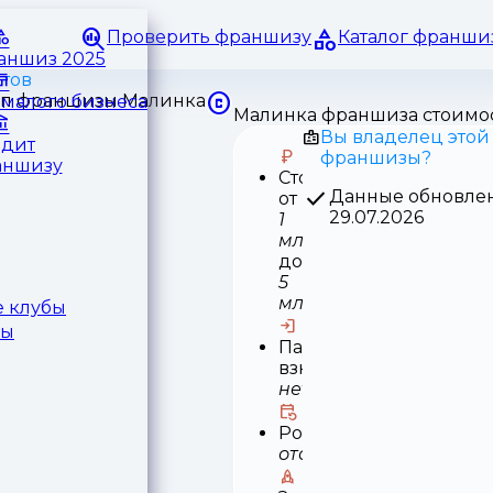
Проверить франшизу
Каталог франши
раншиз 2025
тов
малого бизнеса
Малинка франшиза стоимо
Вы владелец этой
едит
франшизы?
аншизу
Стоимость
Данные обновле
от
29.07.2026
1
млн
до
5
млн
 клубы
ры
Паушальный
взнос
нет
Роялти
отсутствует