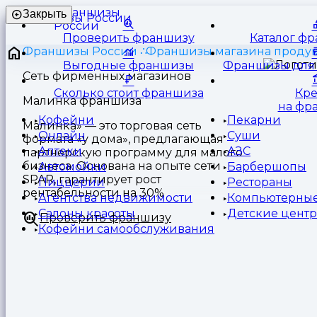
Франшизы
Закрыть
России
Проверить франшизу
Каталог ф
Франшизы России
Франшизы магазина продук
Выгодные франшизы
Франшизы для 
Сеть фирменных магазинов
Сколько стоит франшиза
Кр
Малинка франшиза
на фр
Кофейни
Пекарни
Малинка» — это торговая сеть
Онлайн
Суши
формата «у дома», предлагающая
Аптеки
АЗС
партнерскую программу для малого
бизнеса. Основана на опыте сети
Автомойки
Барбершопы
SPAR, гарантирует рост
Пиццерии
Рестораны
рентабельности на 30%
Агентства недвижимости
Компьютерные
Салоны красоты
Детские цент
Проверить франшизу
Кофейни самообслуживания