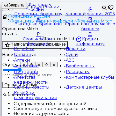
Франшизы
Закрыть
⏳
России
Проверить франшизу
Каталог франшиз 2025
Франшизы России
Франшизы парикмахерской
Франшиза Mitch
Выгодные франшизы
Франшизы для малого
Франшиза Mitch
бизнеса
отзывы
Сколько стоит
Кредит
франшиза
на франшизу
Написать отзыв о франшизе
Кофейни
Пекарни
Онлайн
Суши
Написать отзыв
Аптеки
АЗС
Оценка:
Автомойки
Барбершопы
Пиццерии
Рестораны
Агентства
Компьютерные клубы
недвижимости
Отправить отзыв
Салоны красоты
Детские центры
Кофейни
Хороший отзыв:
самообслуживания
Содержательный, с конкретикой
Соответствует нормам русского языка
Не копия с другого сайта