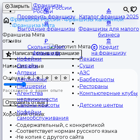
Франшизы
Закрыть
⏳
России
Проверить франшизу
Каталог франшиз 2025
Франшизы России
Франшизы кальянной
Франшиза Мята
Выгодные франшизы
Франшизы для малого
Франшиза Мята
бизнеса
отзывы
Сколько стоит
Кредит
франшиза
на франшизу
Написать отзыв о франшизе
Кофейни
Пекарни
Онлайн
Суши
Написать отзыв
Аптеки
АЗС
Оценка:
Автомойки
Барбершопы
Пиццерии
Рестораны
Агентства
Компьютерные клубы
недвижимости
Отправить отзыв
Салоны красоты
Детские центры
Кофейни
Хороший отзыв:
самообслуживания
Содержательный, с конкретикой
Соответствует нормам русского языка
Не копия с другого сайта