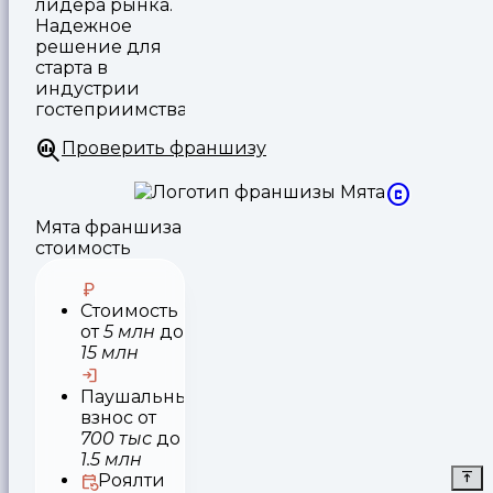
лидера рынка.
Надежное
решение для
старта в
индустрии
гостеприимства.
Проверить франшизу
Мята франшиза
стоимость
Стоимость
от
5 млн
до
15 млн
Паушальный
взнос
от
700 тыс
до
1.5 млн
Роялти