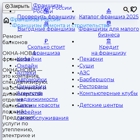
Франшизы
Закрыть
⏳
России
Проверить франшизу
Каталог франшиз 2025
Франшизы России
Франшизы ремонта и строительства
Выгодные франшизы
Франшизы для малого
бизнеса
Ремонт
балконов
Сколько стоит
Кредит
франшиза
на франшизу
ОКНА-НОВА
Кофейни
Пекарни
франшиза
Онлайн
Суши
ОКНА-НОВА —
Аптеки
АЗС
это компания,
Автомойки
Барбершопы
специализирующаяся
Пиццерии
Рестораны
на остеклении и
Агентства
Компьютерные клубы
дизайнерской
недвижимости
отделке
Салоны красоты
Детские центры
балконов и
лоджий.
Кофейни
Предлагает
самообслуживания
услуги по
утеплению,
электрике и