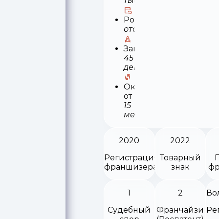
тыс
Роялти
отсутствует
Запуск
45
деней
Окупаемость
от
15
месяцев
2020
2022
Регистрация
Товарный
франшизера
знак
фр
1
2
Судебный
Франчайзи
Ре