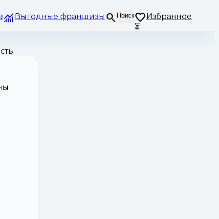
з
Выгодные франшизы
Поиск
Избранное
⏳
сть
ны