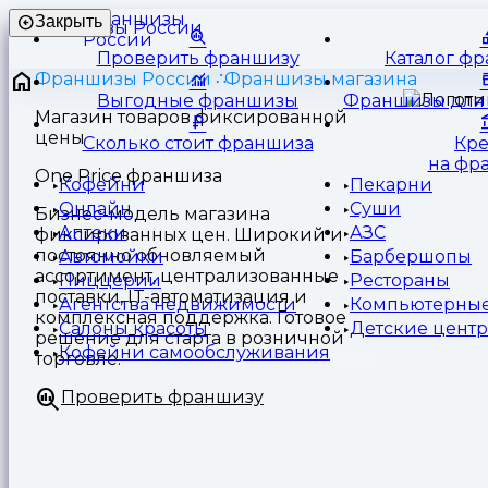
Франшизы
Закрыть
России
Проверить франшизу
Каталог ф
Франшизы России
Франшизы магазина
Выгодные франшизы
Франшизы для 
Магазин товаров фиксированной
цены
Сколько стоит франшиза
Кр
на фр
One Price франшиза
Кофейни
Пекарни
Онлайн
Суши
Бизнес-модель магазина
Аптеки
АЗС
фиксированных цен. Широкий и
постоянно обновляемый
Автомойки
Барбершопы
ассортимент, централизованные
Пиццерии
Рестораны
поставки, IT-автоматизация и
Агентства недвижимости
Компьютерные
комплексная поддержка. Готовое
Салоны красоты
Детские цент
решение для старта в розничной
Кофейни самообслуживания
торговле.
Проверить франшизу