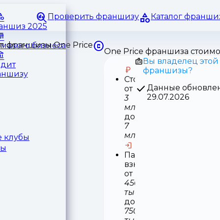
Проверить франшизу
Каталог франши
раншиз 2025
малого бизнеса
One Price франшиза стоимо
Вы владелец этой
едит
франшизы?
аншизу
Стоимость
Данные обновле
от
29.07.2026
3
млн
до
7
млн
 клубы
ры
Паушальный
взнос
от
450
тыс
до
750