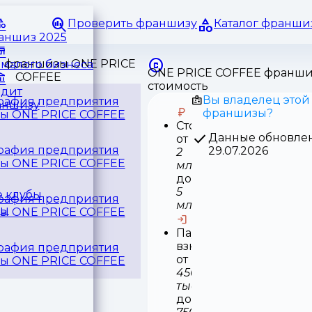
Проверить франшизу
Каталог франши
раншиз 2025
малого бизнеса
ONE PRICE COFFEE франши
стоимость
едит
Вы владелец этой
аншизу
франшизы?
Стоимость
Данные обновле
от
29.07.2026
2
млн
до
5
 клубы
млн
ры
Паушальный
взнос
от
450
тыс
до