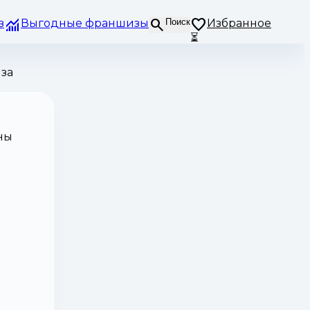
з
Выгодные франшизы
Поиск
Избранное
⏳
за
ны