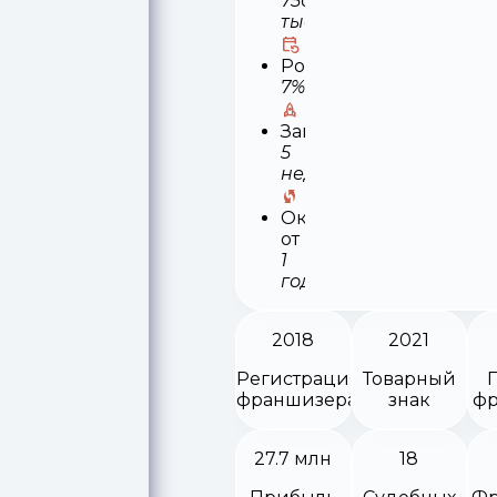
750
тыс
Роялти
7%
Запуск
5
недель
Окупаемость
от
1
года
2018
2021
Регистрация
Товарный
франшизера
знак
фр
27.7 млн
18