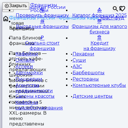
Франшизы
Закрыть
⏳
России
Проверить франшизу
Каталог франшиз 2025
Франшизы России
Франшизы кафе
фаст-фуд
Выгодные франшизы
Франшизы для малого
Блинная
бизнеса
Папа Блинов
Сколько стоит
Кредит
франшиза
франшиза
на франшизу
Папа Блинов —
Кофейни
Пекарни
это сеть кафе-
Онлайн
Суши
блинных,
Аптеки
АЗС
предлагающих
Автомойки
Барбершопы
широкий
Пиццерии
Рестораны
выбор блинов с
Агентства
Компьютерные клубы
фермерскими
недвижимости
ингредиентами.
Салоны красоты
Детские центры
Блины
готовятся за 5
Кофейни
минут, включая
самообслуживания
XXL-размеры. В
меню
представлены