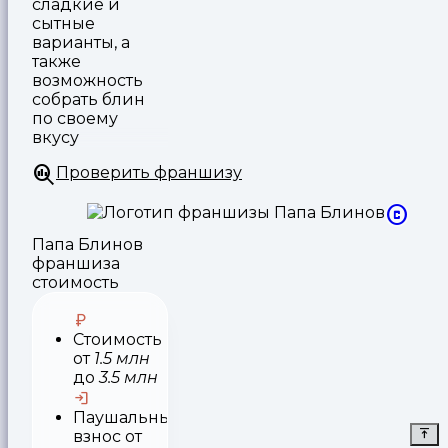
сладкие и
сытные
варианты, а
также
возможность
собрать блин
по своему
вкусу
Проверить франшизу
Папа Блинов
франшиза
стоимость
Стоимость
от
1.5 млн
до
3.5 млн
Паушальный
взнос
от