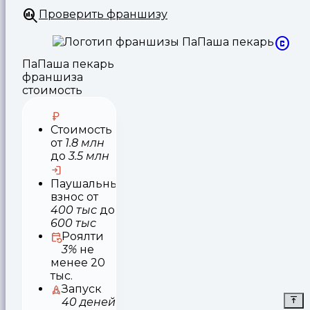
Проверить франшизу
ПаПаша пекарь
франшиза
стоимость
Стоимость
от
1.8 млн
до
3.5 млн
Паушальный
взнос
от
400 тыс
до
600 тыс
Роялти
3%
не
менее 20
тыс.
Запуск
40 деней