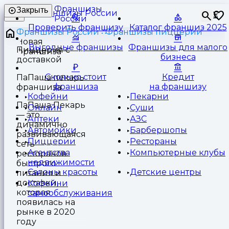
Франшизы
Закрыть
⏳
России
Проверить франшизу
Каталог франшиз 2025
Франшизы России
Франшизы пиццерии
Выгодные франшизы
Франшизы для малого
Пиццерия с
бизнеса
доставкой
Сколько стоит
Кредит
ПаПаша пекарь
франшиза
на франшизу
франшиза
Кофейни
Пекарни
ПаПаша Пекарь
Онлайн
Суши
— это
Аптеки
АЗС
динамично
Автомойки
Барбершопы
развивающаяся
Пиццерии
Рестораны
сеть
Агентства
Компьютерные клубы
ресторанов
недвижимости
быстрого
Салоны красоты
Детские центры
питания и
доставки,
Кофейни
которая
самообслуживания
появилась на
рынке в 2020
году