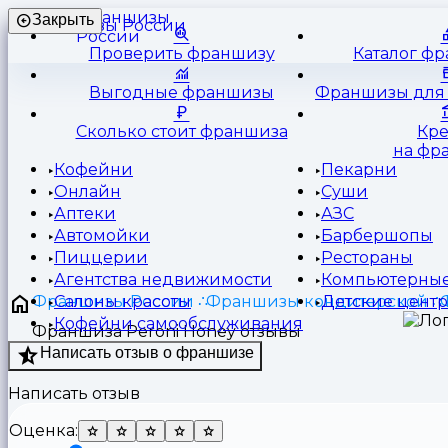
Франшизы
Закрыть
России
Проверить франшизу
Каталог ф
Выгодные франшизы
Франшизы для 
Сколько стоит франшиза
Кр
на фр
Кофейни
Пекарни
Онлайн
Суши
Аптеки
АЗС
Автомойки
Барбершопы
Пиццерии
Рестораны
Агентства недвижимости
Компьютерные
Франшизы России
Франшизы кондитерской
Салоны красоты
Детские цент
Кофейни самообслуживания
Франшиза Peroni Honey отзывы
Написать отзыв о франшизе
Написать отзыв
Оценка: