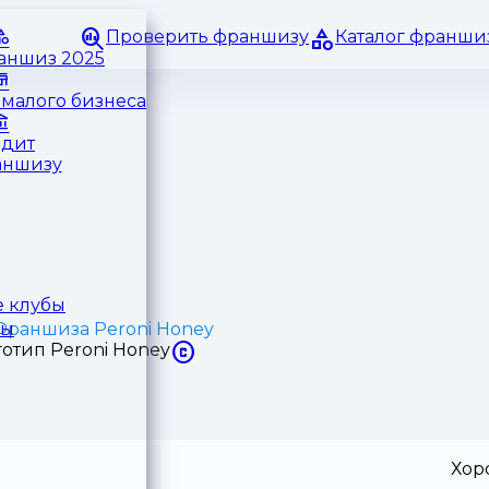
Проверить франшизу
Каталог франши
раншиз 2025
малого бизнеса
едит
аншизу
 клубы
Франшиза Peroni Honey
ры
Хор