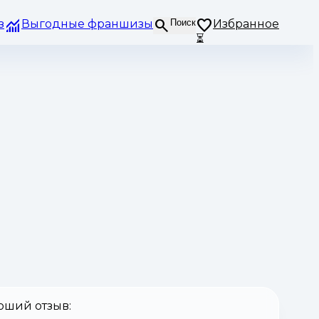
з
Выгодные франшизы
Поиск
Избранное
⏳
оший отзыв: