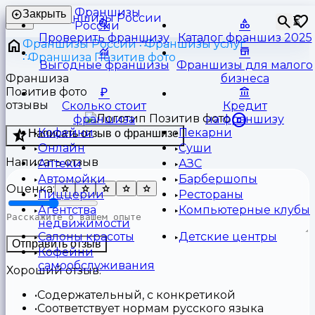
Франшизы
Закрыть
⏳
России
Проверить франшизу
Каталог франшиз 2025
Франшизы России
Франшизы услуг
Франшиза Позитив фото
Выгодные франшизы
Франшизы для малого
Франшиза
бизнеса
Позитив фото
отзывы
Сколько стоит
Кредит
франшиза
на франшизу
Кофейни
Пекарни
Написать отзыв о франшизе
Онлайн
Суши
Написать отзыв
Аптеки
АЗС
Автомойки
Барбершопы
Оценка:
Пиццерии
Рестораны
Агентства
Компьютерные клубы
недвижимости
Салоны красоты
Детские центры
Отправить отзыв
Кофейни
самообслуживания
Хороший отзыв:
Содержательный, с конкретикой
Соответствует нормам русского языка