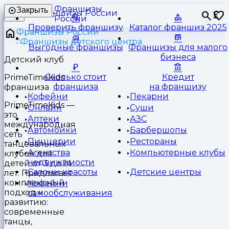
Франшизы
Закрыть
⏳
России
Проверить франшизу
Каталог франшиз 2025
Франшизы России
Франшизы детского центра
Выгодные франшизы
Франшизы для малого
бизнеса
Детский клуб
Сколько стоит
Кредит
PrimeTimeKids
франшиза
на франшизу
франшиза
Кофейни
Пекарни
PrimeTimeKids —
Онлайн
Суши
это
Аптеки
АЗС
международная
Автомойки
Барбершопы
сеть
Пиццерии
Рестораны
танцевальных
Агентства
Компьютерные клубы
клубов для
недвижимости
детей от 3 до 14
Салоны красоты
Детские центры
лет. Предлагает
комплексный
Кофейни
подход к
самообслуживания
развитию:
современные
танцы,