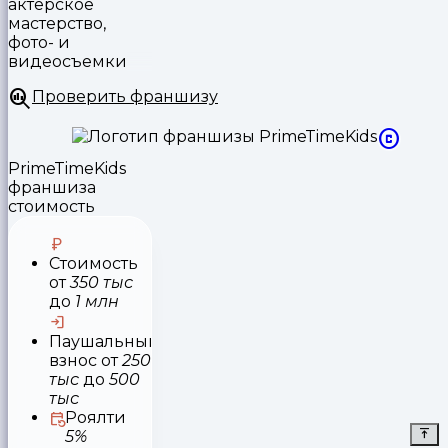
актерское
мастерство,
фото- и
видеосъемки
Проверить франшизу
PrimeTimeKids
франшиза
стоимость
Стоимость
от
350 тыс
до
1 млн
Паушальный
взнос
от
250
тыс
до
500
тыс
Роялти
5%