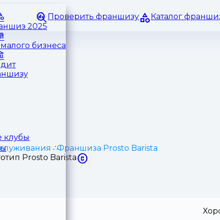
Проверить франшизу
Каталог франши
раншиз 2025
малого бизнеса
едит
аншизу
 клубы
служивания
Франшиза Prosto Barista
ры
Хор