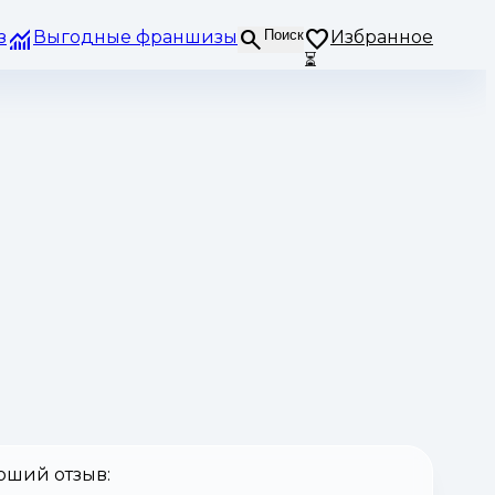
з
Выгодные франшизы
Поиск
Избранное
⏳
оший отзыв: