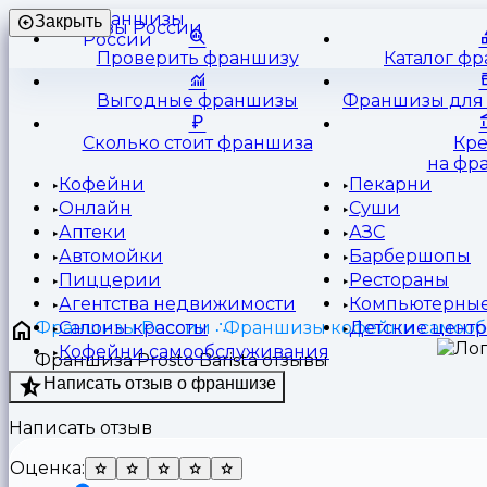
Франшизы
Закрыть
России
Проверить франшизу
Каталог ф
Выгодные франшизы
Франшизы для 
Сколько стоит франшиза
Кр
на фр
Кофейни
Пекарни
Онлайн
Суши
Аптеки
АЗС
Автомойки
Барбершопы
Пиццерии
Рестораны
Агентства недвижимости
Компьютерные
Франшизы России
Франшизы кофейни самооб
Салоны красоты
Детские цент
Кофейни самообслуживания
Франшиза Prosto Barista отзывы
Написать отзыв о франшизе
Написать отзыв
Оценка: