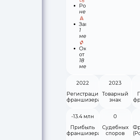
Роялти
нет
Запуск
1
месяц
Окупаемость
от
18
месяцев
2022
2023
Регистрация
Товарный
франшизера
знак
фр
-13.4 млн
0
Прибыль
Судебных
Фр
франшизера
споров
(Р