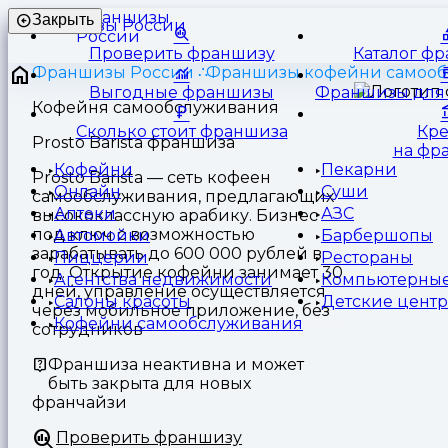
Франшизы
Закрыть
России
Проверить франшизу
Каталог ф
Франшизы России
Франшизы кофейни самооб
Выгодные франшизы
Франшизы для 
Кофейня самообслуживания
Сколько стоит франшиза
Кр
Prosto Barista франшиза
на фр
Кофейни
Пекарни
Prosto Barista — сеть кофеен
Онлайн
Суши
самообслуживания, предлагающих
Аптеки
АЗС
высококлассную арабику. Бизнес
под ключ с возможностью
Автомойки
Барбершопы
зарабатывать до 600 000 рублей в
Пиццерии
Рестораны
год. Открытие кофейни занимает 30
Агентства недвижимости
Компьютерные
дней, управление осуществляется
Салоны красоты
Детские цент
через мобильное приложение, без
Кофейни самообслуживания
сотрудников
Франшиза неактивна и может
быть закрыта для новых
франчайзи
Проверить франшизу