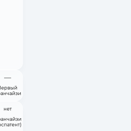
Первый
анчайзи
нет
анчайзи
оспатент)