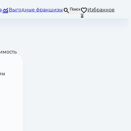
з
Выгодные франшизы
Поиск
Избранное
⏳
оимость
ны