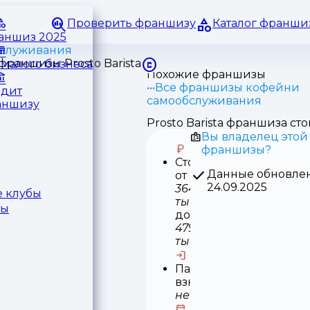
Проверить франшизу
Каталог франши
раншиз 2025
служивания
малого бизнеса
Похожие франшизы
Все франшизы кофейни
едит
самообслуживания
аншизу
Prosto Barista франшиза ст
Вы владелец этой
франшизы?
Стоимость
Данные обновле
от
24.09.2025
364
 клубы
тыс
ры
до
479
тыс
Паушальный
взнос
нет