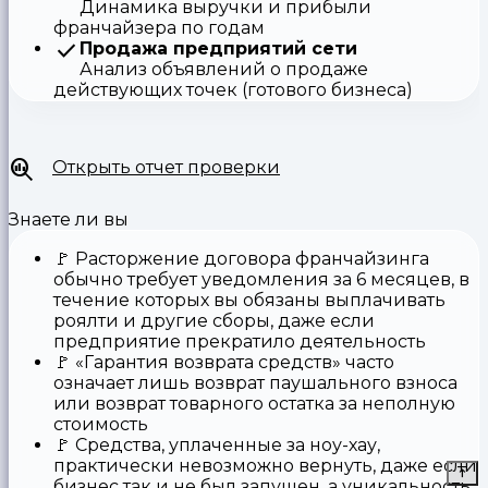
Динамика выручки и прибыли
франчайзера по годам
Продажа предприятий сети
Анализ объявлений о продаже
действующих точек (готового бизнеса)
Открыть отчет проверки
Знаете ли вы
🚩
Расторжение договора франчайзинга
обычно требует уведомления за 6 месяцев, в
течение которых вы обязаны выплачивать
роялти и другие сборы, даже если
предприятие прекратило деятельность
🚩
«Гарантия возврата средств»
часто
означает лишь возврат паушального взноса
или возврат товарного остатка за неполную
стоимость
🚩 Средства,
уплаченные за ноу-хау
,
практически невозможно вернуть, даже если
бизнес так и не был запущен, а уникальность