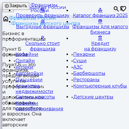
Франшизы
Закрыть
⏳
России
Проверить франшизу
Каталог франшиз 2025
Франшизы России
Франшизы детского центра
Выгодные франшизы
Франшизы для малого
бизнеса
Бизнес в
профориентации
Сколько стоит
Кредит
франшиза
на франшизу
Пункт Б
Кофейни
Пекарни
франшиза
Онлайн
Суши
Пункт Б — это
Аптеки
АЗС
франшиза,
Автомойки
Барбершопы
предлагающая
Пиццерии
Рестораны
услуги по
Агентства
Компьютерные клубы
профориентации
недвижимости
и
Салоны красоты
Детские центры
дополнительному
образованию
Кофейни
для подростков
самообслуживания
и взрослых. Она
включает
авторские