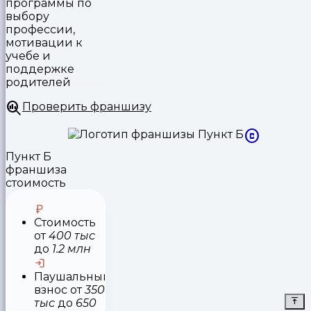
программы по
выбору
профессии,
мотивации к
учебе и
поддержке
родителей
Проверить франшизу
Пункт Б
франшиза
стоимость
Стоимость
от
400 тыс
до
1.2 млн
Паушальный
взнос
от
350
тыс
до
650