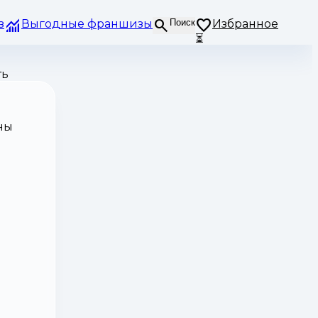
з
Выгодные франшизы
Поиск
Избранное
⏳
ть
ны