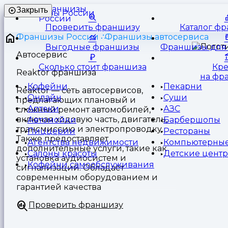
Франшизы
Закрыть
России
Проверить франшизу
Каталог ф
Франшизы России
Франшизы автосервиса
Выгодные франшизы
Франшизы для 
Автосервис
Сколько стоит франшиза
Кр
Reaktor франшиза
на фр
Кофейни
Пекарни
Reaktor — сеть автосервисов,
Онлайн
Суши
предлагающих плановый и
Аптеки
АЗС
сложный ремонт автомобилей,
включая ходовую часть, двигатель,
Автомойки
Барбершопы
трансмиссию и электропроводку.
Пиццерии
Рестораны
Также предоставляет
Агентства недвижимости
Компьютерные
дополнительные услуги, такие как
Салоны красоты
Детские цент
установка аудиосистем и
Кофейни самообслуживания
сигнализаций. Обладает
современным оборудованием и
гарантией качества
Проверить франшизу