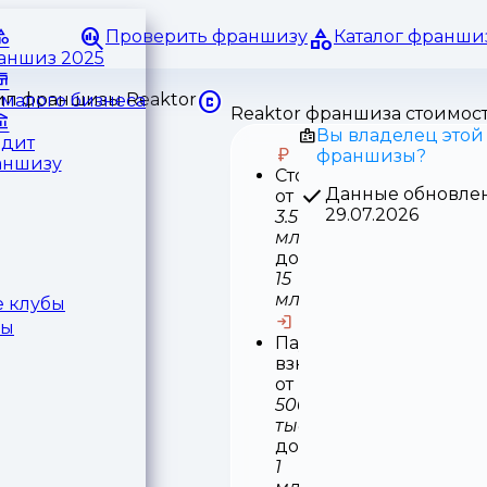
Проверить франшизу
Каталог франши
раншиз 2025
малого бизнеса
Reaktor франшиза стоимос
Вы владелец этой
едит
франшизы?
аншизу
Стоимость
Данные обновле
от
29.07.2026
3.5
млн
до
15
млн
 клубы
ры
Паушальный
взнос
от
500
тыс
до
1