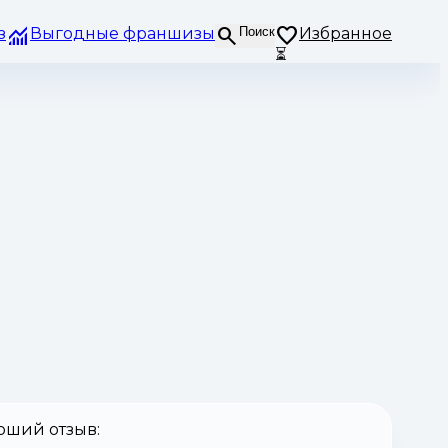
з
Выгодные франшизы
Поиск
Избранное
⏳
оший отзыв: