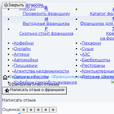
Франшизы
Закрыть
России
Проверить франшизу
Каталог ф
Выгодные франшизы
Франшизы для 
Сколько стоит франшиза
Кр
на фр
Кофейни
Пекарни
Онлайн
Суши
Аптеки
АЗС
Автомойки
Барбершопы
Пиццерии
Рестораны
Агентства недвижимости
Компьютерные
Франшизы России
Франшизы ресторана
Фран
Салоны красоты
Детские цент
Кофейни самообслуживания
Франшиза Shavi отзывы
Написать отзыв о франшизе
Написать отзыв
Оценка: