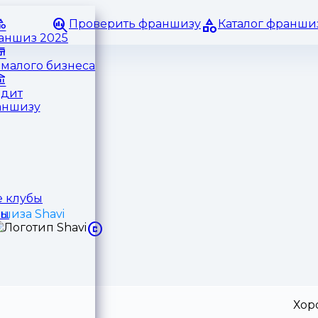
Проверить франшизу
Каталог франши
раншиз 2025
малого бизнеса
едит
аншизу
 клубы
шиза Shavi
ры
Хор