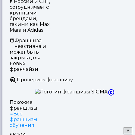
в России и СНГ,
сотрудничает с
крупными
брендами,
такими как Max
Mara и Adidas
Франшиза
неактивна и
может быть
закрыта для
новых
франчайзи
Проверить франшизу
Похожие
франшизы
Все
франшизы
обучения
SIGMA