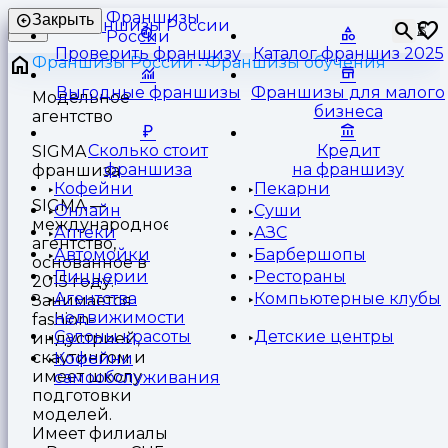
Франшизы
Закрыть
⏳
России
Проверить франшизу
Каталог франшиз 2025
Франшизы России
Франшизы обучения
Выгодные франшизы
Франшизы для малого
Модельное
бизнеса
агентство
Сколько стоит
Кредит
SIGMA
франшиза
на франшизу
франшиза
Кофейни
Пекарни
SIGMA —
Онлайн
Суши
международное
Аптеки
АЗС
агентство,
Автомойки
Барбершопы
основанное в
Пиццерии
Рестораны
2015 году.
Агентства
Компьютерные клубы
Занимается
недвижимости
fashion-
Салоны красоты
Детские центры
индустрией,
скаутингом и
Кофейни
имеет школу
самообслуживания
подготовки
моделей.
Имеет филиалы