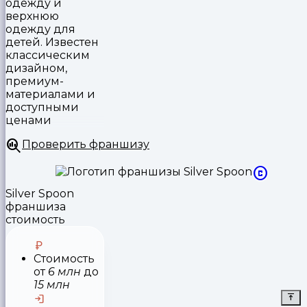
одежду и
верхнюю
одежду для
детей. Известен
классическим
дизайном,
премиум-
материалами и
доступными
ценами
Проверить франшизу
Silver Spoon
франшиза
стоимость
Стоимость
от
6 млн
до
15 млн