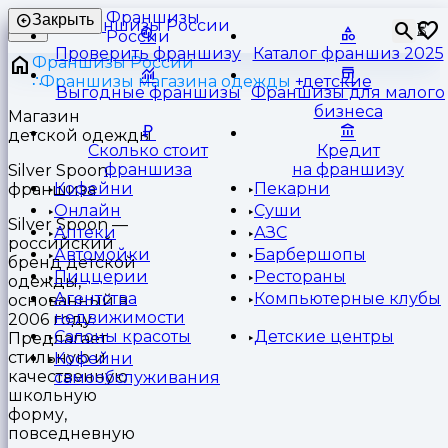
Франшизы
Закрыть
⏳
России
Проверить франшизу
Каталог франшиз 2025
Франшизы России
Франшизы магазина одежды
детские
Выгодные франшизы
Франшизы для малого
бизнеса
Магазин
детской одежды
Сколько стоит
Кредит
франшиза
на франшизу
Silver Spoon
Кофейни
Пекарни
франшиза
Онлайн
Суши
Silver Spoon —
Аптеки
АЗС
российский
Автомойки
Барбершопы
бренд детской
Пиццерии
Рестораны
одежды,
Агентства
Компьютерные клубы
основанный в
недвижимости
2006 году.
Салоны красоты
Детские центры
Предлагает
стильную и
Кофейни
качественную
самообслуживания
школьную
форму,
повседневную