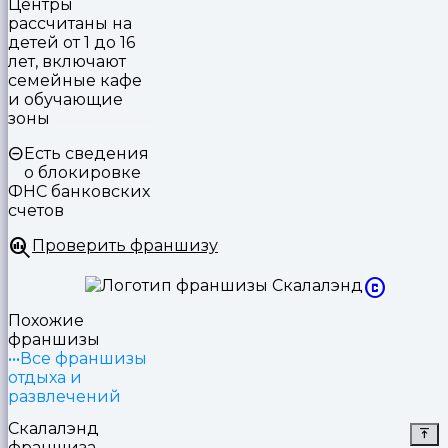
Центры
рассчитаны на
детей от 1 до 16
лет, включают
семейные кафе
и обучающие
зоны
Есть сведения
о блокировке
ФНС банковских
счетов
Проверить франшизу
Похожие
франшизы
Все франшизы
отдыха и
развлечений
Скалалэнд
франшиза