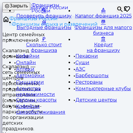
Франшизы
Закрыть
⏳
России
Проверить франшизу
Каталог франшиз 2025
Франшизы России
Франшизы отдыха и развлечений
Выгодные франшизы
Франшизы для малого
бизнеса
Центр семейных
приключений
Сколько стоит
Кредит
франшиза
на франшизу
Скалалэнд
Кофейни
Пекарни
франшиза
Онлайн
Суши
Скалалэнд —
Аптеки
АЗС
сеть семейных
Автомойки
Барбершопы
центров
Пиццерии
Рестораны
приключений,
Агентства
Компьютерные клубы
предлагающих
недвижимости
аттракционы
Салоны красоты
Детские центры
(скалодромы,
батуты, ниндзя-
Кофейни
парки) и услуги
самообслуживания
по организации
детских
праздников.