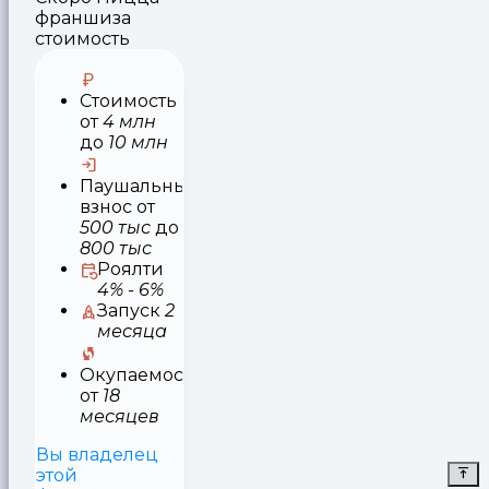
франшиза
стоимость
Стоимость
от
4 млн
до
10 млн
Паушальный
взнос
от
500 тыс
до
800 тыс
Роялти
4% - 6%
Запуск
2
месяца
Окупаемость
от
18
месяцев
Вы владелец
этой