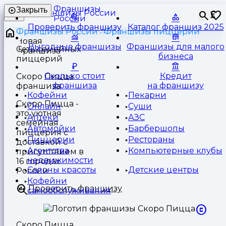
Франшизы
Закрыть
⏳
России
Проверить франшизу
Каталог франшиз 2025
Франшизы России
Франшизы пиццерии
Выгодные франшизы
Франшизы для малого
Сеть семейных
бизнеса
пиццерий
Сколько стоит
Кредит
Скоро Пицца
франшиза
на франшизу
франшиза
Кофейни
Пекарни
Скоро Пицца -
Онлайн
Суши
это уютная
Аптеки
АЗС
семейная
Автомойки
Барбершопы
пиццерия с
Пиццерии
Рестораны
доставкой с
Агентства
Компьютерные клубы
присутствием в
недвижимости
16 городах
Салоны красоты
Детские центры
России
Кофейни
Проверить франшизу
самообслуживания
Скоро Пицца