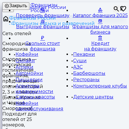
Франшизы
Закрыть
⏳
России
Проверить франшизу
Каталог франшиз 2025
Франшизы России
Франшизы отдыха и развлечений
Выгодные франшизы
Франшизы для малого
бизнеса
Сеть отелей
Сколько стоит
Кредит
Смородина
франшиза
на франшизу
франшиза
Кофейни
Пекарни
Смородина —
Онлайн
Суши
российская
Аптеки
АЗС
гостиничная
Автомойки
Барбершопы
франшиза,
Пиццерии
Рестораны
предлагающая
Агентства
Компьютерные клубы
отели категорий
недвижимости
2, 3 и 4 звезды
Салоны красоты
Детские центры
(Белая, Красная
и Чёрная
Кофейни
Смородина).
самообслуживания
Подходит для
отелей от 25
номеров,