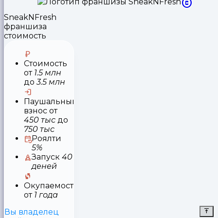
SneakNFresh
франшиза
стоимость
Стоимость
от
1.5 млн
до
3.5 млн
Паушальный
взнос
от
450 тыс
до
750 тыс
Роялти
5%
Запуск
40
деней
Окупаемость
от
1 года
Вы владелец