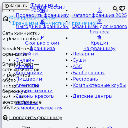
Франшизы
Закрыть
⏳
России
Проверить франшизу
Каталог франшиз 2025
Франшизы России
Франшизы химчистки и прачечной
Выгодные франшизы
Франшизы для малого
бизнеса
Сеть химчистки
и ремонта обуви
Сколько стоит
Кредит
франшиза
на франшизу
SneakNFresh
Кофейни
Пекарни
франшиза
Онлайн
Суши
SneakNFresh —
Аптеки
АЗС
сеть химчисток
Автомойки
Барбершопы
и ремонтов
Пиццерии
Рестораны
обуви,
Агентства
Компьютерные клубы
предлагающая
недвижимости
бережную
Салоны красоты
Детские центры
чистку и
восстановление
Кофейни
обуви
самообслуживания
Проверить франшизу