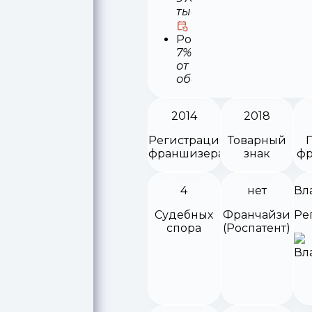
тыс
Роялти
7%
от
оборота
2014
2018
Регистрация
Товарный
франшизера
знак
фр
4
нет
Судебных
Франчайзи
Ре
спора
(Роспатент)