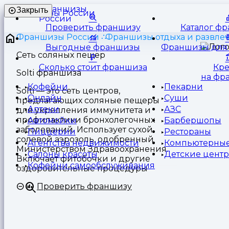
Франшизы
Закрыть
России
Проверить франшизу
Каталог ф
Франшизы России
Франшизы отдыха и развле
Выгодные франшизы
Франшизы для 
Сеть соляных пещер
Сколько стоит франшиза
Кр
Solti франшиза
на фр
Кофейни
Пекарни
Solti — это сеть центров,
Онлайн
Суши
предлагающих соляные пещеры
Аптеки
АЗС
для укрепления иммунитета и
профилактики бронхолегочных
Автомойки
Барбершопы
заболеваний. Использует сухой
Пиццерии
Рестораны
солевой аэрозоль, одобренный
Агентства недвижимости
Компьютерные
Министерством Здравоохранения.
Салоны красоты
Детские цент
Включает фитобочки и другие
Кофейни самообслуживания
оздоровительные процедуры
Проверить франшизу