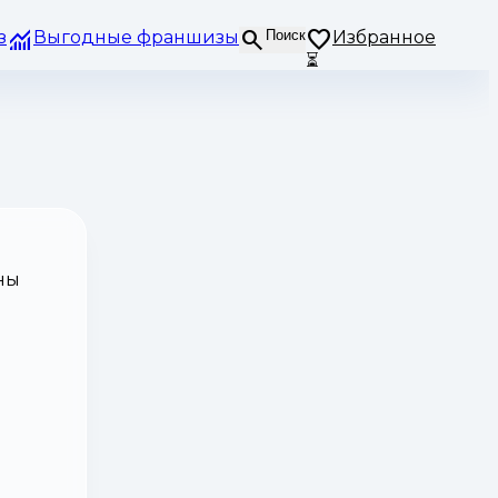
з
Выгодные франшизы
Поиск
Избранное
⏳
ны