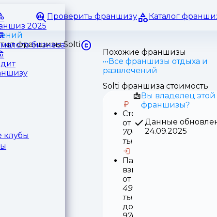
Проверить франшизу
Каталог франши
раншиз 2025
чений
малого бизнеса
Похожие франшизы
Все франшизы отдыха и
едит
развлечений
аншизу
Solti франшиза стоимость
Вы владелец этой
франшизы?
Стоимость
Данные обновле
от
24.09.2025
700
 клубы
тыс
ры
Паушальный
взнос
от
499
тыс
до
970