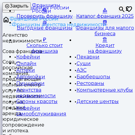
Франшизы
Закрыть
⏳
России
Проверить франшизу
Каталог франшиз 2025
Франшизы России
Франшизы агентства недвижимости
Выгодные франшизы
Франшизы для малого
бизнеса
Агентство
недвижимости
Сколько стоит
Кредит
франшиза
на франшизу
Сова франшиза
Кофейни
Пекарни
Сова —
Онлайн
Суши
российская
Аптеки
АЗС
компания,
Автомойки
Барбершопы
предлагающая
Пиццерии
Рестораны
полный спектр
Агентства
Компьютерные клубы
услуг по
недвижимости
недвижимости:
Салоны красоты
Детские центры
покупка,
продажа,
Кофейни
аренда,
самообслуживания
юридическое
сопровождение
и ипотека.