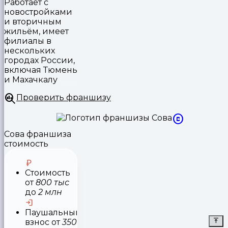
Работает с
новостройками
и вторичным
жильём, имеет
филиалы в
нескольких
городах России,
включая Тюмень
и Махачкалу
Проверить франшизу
Сова франшиза
стоимость
Стоимость
от
800 тыс
до
2 млн
Паушальный
взнос
от
350