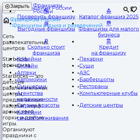
Франшизы
Закрыть
⏳
России
Проверить франшизу
Каталог франшиз 2025
Франшизы России
Франшизы отдыха и развлечений
Выгодные франшизы
Франшизы для малого
бизнеса
Сеть
развлекательных
Сколько стоит
Кредит
центров
франшиза
на франшизу
Кофейни
Пекарни
Starbricks
франшиза
Онлайн
Суши
Аптеки
АЗС
StarBricks — это
Автомойки
Барбершопы
детские
Пиццерии
Рестораны
развлекательные
Агентства
Компьютерные клубы
центры,
недвижимости
предлагающие
Салоны красоты
Детские центры
лазертаг, нерф
арены, лего,
Кофейни
горки и другие
самообслуживания
игры.
Организуют
праздники с