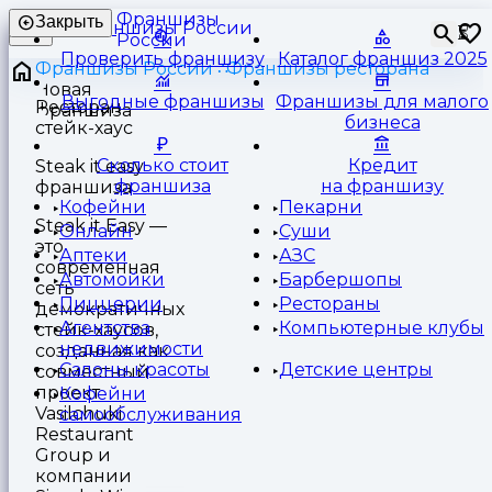
Франшизы
Закрыть
⏳
России
Проверить франшизу
Каталог франшиз 2025
Франшизы России
Франшизы ресторана
Выгодные франшизы
Франшизы для малого
Ресторан
бизнеса
стейк-хаус
Сколько стоит
Кредит
Steak it easy
франшиза
на франшизу
франшиза
Кофейни
Пекарни
Steak it Easy —
Онлайн
Суши
это
Аптеки
АЗС
современная
Автомойки
Барбершопы
сеть
Пиццерии
Рестораны
демократичных
Агентства
Компьютерные клубы
стейк-хаусов,
недвижимости
созданная как
Салоны красоты
Детские центры
совместный
проект
Кофейни
Vasilchuki
самообслуживания
Restaurant
Group и
компании