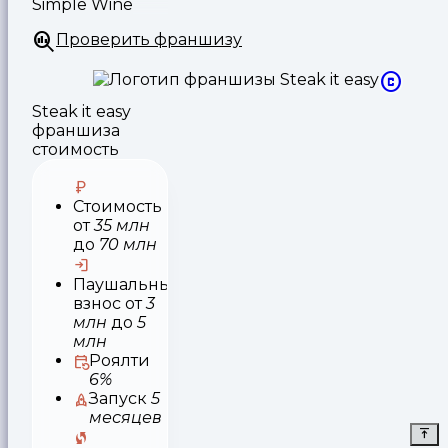
Simple Wine
Проверить франшизу
Steak it easy
франшиза
стоимость
Стоимость
от
35 млн
до
70 млн
Паушальный
взнос
от
3
млн
до
5
млн
Роялти
6%
Запуск
5
месяцев