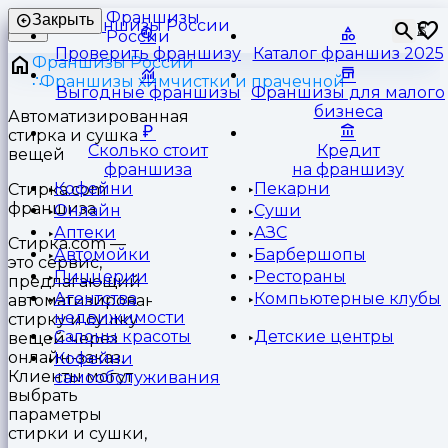
Франшизы
Закрыть
⏳
России
Проверить франшизу
Каталог франшиз 2025
Франшизы России
Франшизы химчистки и прачечной
Выгодные франшизы
Франшизы для малого
бизнеса
Автоматизированная
стирка и сушка
Сколько стоит
Кредит
вещей
франшиза
на франшизу
Кофейни
Пекарни
Стирка.com
франшиза
Онлайн
Суши
Аптеки
АЗС
Стирка.com —
Автомойки
Барбершопы
это сервис,
Пиццерии
Рестораны
предлагающий
Агентства
Компьютерные клубы
автоматизированную
недвижимости
стирку и сушку
Салоны красоты
Детские центры
вещей через
онлайн-заказ.
Кофейни
Клиенты могут
самообслуживания
выбрать
параметры
стирки и сушки,