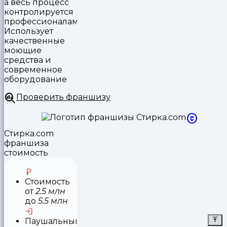
а весь процесс
контролируется
профессионалами.
Использует
качественные
моющие
средства и
современное
оборудование
Проверить франшизу
Стирка.com
франшиза
стоимость
Стоимость
от
2.5 млн
до
5.5 млн
Паушальный