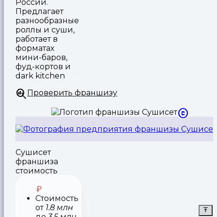
России.
Предлагает
разнообразные
роллы и суши,
работает в
форматах
мини-баров,
фуд-кортов и
dark kitchen
Проверить франшизу
Сушисет
франшиза
стоимость
Стоимость
от
1.8 млн
до
3.5 млн