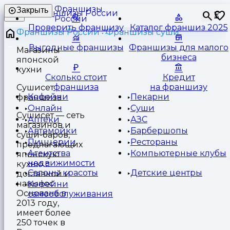
Франшизы
Закрыть
⏳
России
Проверить франшизу
Каталог франшиз 2025
Франшизы России
Франшизы суши
Выгодные франшизы
Франшизы для малого
Магазины
бизнеса
японской
кухни
Сколько стоит
Кредит
франшиза
на франшизу
Сушисет
Кофейни
Пекарни
франшиза
Онлайн
Суши
Сушисет — сеть
Аптеки
АЗС
магазинов и
Автомойки
Барбершопы
суши-баров,
Пиццерии
Рестораны
предлагающих
Агентства
Компьютерные клубы
японскую
недвижимости
кухню с
Салоны красоты
Детские центры
доставкой и
навынос.
Кофейни
Основана в
самообслуживания
2013 году,
имеет более
250 точек в