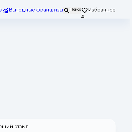
з
Выгодные франшизы
Поиск
Избранное
⏳
оший отзыв: