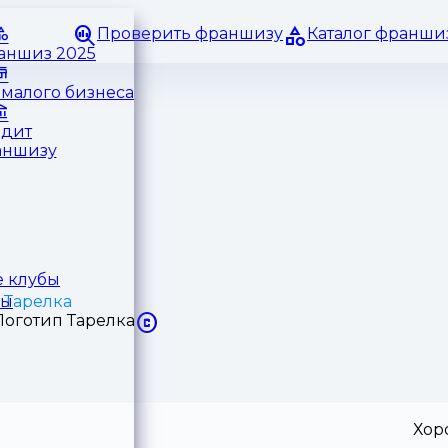
Проверить франшизу
Каталог франши
раншиз 2025
малого бизнеса
едит
аншизу
 клубы
 Тарелка
ры
Хор