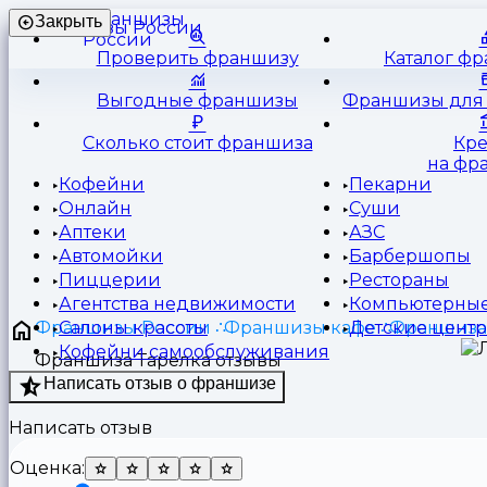
Франшизы
Закрыть
России
Проверить франшизу
Каталог ф
Выгодные франшизы
Франшизы для 
Сколько стоит франшиза
Кр
на фр
Кофейни
Пекарни
Онлайн
Суши
Аптеки
АЗС
Автомойки
Барбершопы
Пиццерии
Рестораны
Агентства недвижимости
Компьютерные
Франшизы России
Франшизы кафе
Франшиза
Салоны красоты
Детские цент
Кофейни самообслуживания
Франшиза Тарелка отзывы
Написать отзыв о франшизе
Написать отзыв
Оценка: