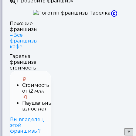
Проверить франшизу
Похожие
франшизы
Все
франшизы
кафе
Тарелка
франшиза
стоимость
Стоимость
от
12 млн
Паушальный
взнос
нет
Вы владелец
этой
франшизы?