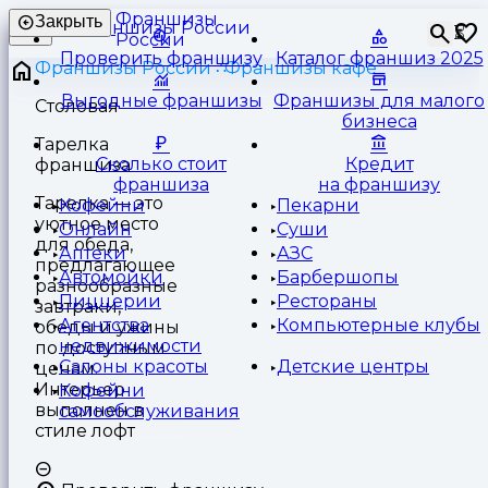
Франшизы
Закрыть
⏳
России
Проверить франшизу
Каталог франшиз 2025
Франшизы России
Франшизы кафе
Выгодные франшизы
Франшизы для малого
Столовая
бизнеса
Тарелка
Сколько стоит
Кредит
франшиза
франшиза
на франшизу
Тарелка — это
Кофейни
Пекарни
уютное место
Онлайн
Суши
для обеда,
Аптеки
АЗС
предлагающее
Автомойки
Барбершопы
разнообразные
Пиццерии
Рестораны
завтраки,
Агентства
Компьютерные клубы
обеды и ужины
недвижимости
по доступным
Салоны красоты
Детские центры
ценам.
Интерьер
Кофейни
выполнен в
самообслуживания
стиле лофт