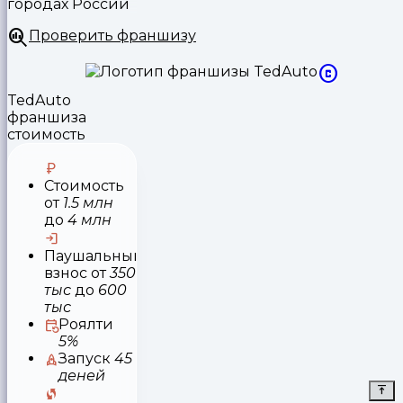
городах России
Проверить франшизу
TedAuto
франшиза
стоимость
Стоимость
от
1.5 млн
до
4 млн
Паушальный
взнос
от
350
тыс
до
600
тыс
Роялти
5%
Запуск
45
деней