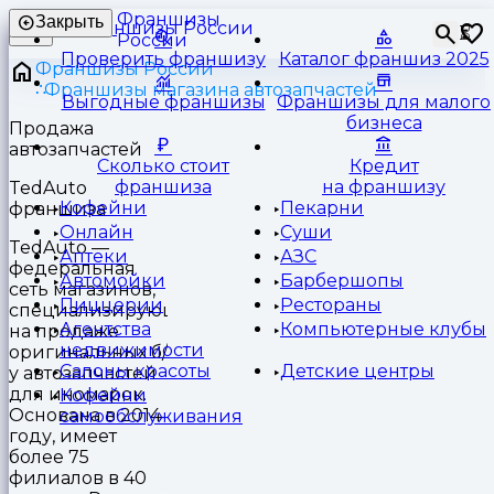
Франшизы
Закрыть
⏳
России
Проверить франшизу
Каталог франшиз 2025
Франшизы России
Франшизы магазина автозапчастей
Выгодные франшизы
Франшизы для малого
бизнеса
Продажа
автозапчастей
Сколько стоит
Кредит
франшиза
на франшизу
TedAuto
Кофейни
Пекарни
франшиза
Онлайн
Суши
TedAuto —
Аптеки
АЗС
федеральная
Автомойки
Барбершопы
сеть магазинов,
Пиццерии
Рестораны
специализирующаяся
Агентства
Компьютерные клубы
на продаже
недвижимости
оригинальных б/
Салоны красоты
Детские центры
у автозапчастей
для иномарок.
Кофейни
Основана в 2014
самообслуживания
году, имеет
более 75
филиалов в 40