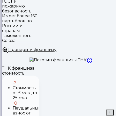
ГОСТ и
пожарную
безопасность.
Имеет более 160
партнёров по
России и
странам
Таможенного
Союза
Проверить франшизу
ТНК франшиза
стоимость
Стоимость
от
5 млн
до
25 млн
Паушальный
взнос
от