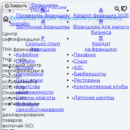
Франшизы
Закрыть
⏳
России
Проверить франшизу
Каталог франшиз 2025
Франшизы России
Франшизы услуг бизнесу
онлайн
Выгодные франшизы
Франшизы для малого
бизнеса
Центр
сертификации
Сколько стоит
Кредит
франшиза
на франшизу
ТНК франшиза
Кофейни
Пекарни
ТНК — это
Онлайн
Суши
ведущий центр
Аптеки
АЗС
сертификации в
Автомойки
Барбершопы
России,
Пиццерии
Рестораны
основанный в
Агентства
Компьютерные клубы
2015 году.
недвижимости
Оказывает
Салоны красоты
Детские центры
услуги по
сертификации
Кофейни
и
самообслуживания
декларированию
товаров,
включая ISO,