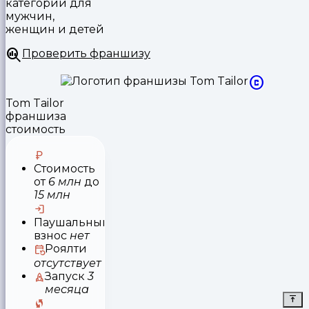
категории для
мужчин,
женщин и детей
Проверить франшизу
Tom Tailor
франшиза
стоимость
Стоимость
от
6 млн
до
15 млн
Паушальный
взнос
нет
Роялти
отсутствует
Запуск
3
месяца