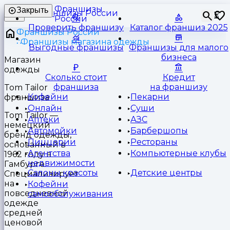
Франшизы
Закрыть
⏳
России
Проверить франшизу
Каталог франшиз 2025
Франшизы России
Франшизы магазина одежды
Выгодные франшизы
Франшизы для малого
бизнеса
Магазин
одежды
Сколько стоит
Кредит
франшиза
на франшизу
Tom Tailor
Кофейни
Пекарни
франшиза
Онлайн
Суши
Tom Tailor —
Аптеки
АЗС
немецкий
Автомойки
Барбершопы
бренд одежды,
Пиццерии
Рестораны
основанный в
Агентства
Компьютерные клубы
1962 году в
недвижимости
Гамбурге.
Салоны красоты
Детские центры
Специализируется
на
Кофейни
повседневной
самообслуживания
одежде
средней
ценовой