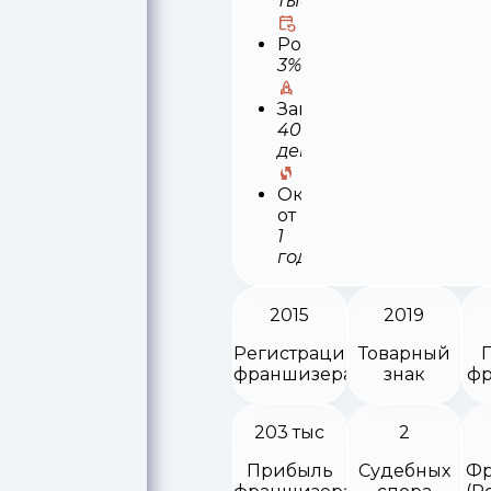
тыс
Роялти
3%
Запуск
40
деней
Окупаемость
от
1
года
2015
2019
Регистрация
Товарный
франшизера
знак
фр
203 тыс
2
Прибыль
Судебных
Фр