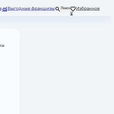
з
Выгодные франшизы
Поиск
Избранное
⏳
ны