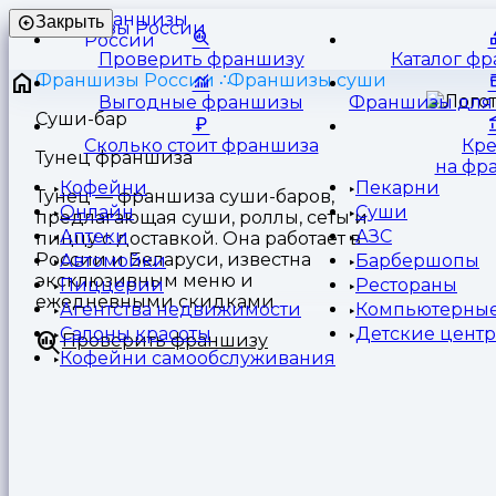
Франшизы
Закрыть
России
Проверить франшизу
Каталог ф
Франшизы России
Франшизы суши
Выгодные франшизы
Франшизы для 
Суши-бар
Сколько стоит франшиза
Кр
Тунец франшиза
на фр
Кофейни
Пекарни
Тунец — франшиза суши-баров,
Онлайн
Суши
предлагающая суши, роллы, сеты и
Аптеки
АЗС
пиццу с доставкой. Она работает в
России и Беларуси, известна
Автомойки
Барбершопы
эксклюзивным меню и
Пиццерии
Рестораны
ежедневными скидками
Агентства недвижимости
Компьютерные
Салоны красоты
Детские цент
Проверить франшизу
Кофейни самообслуживания