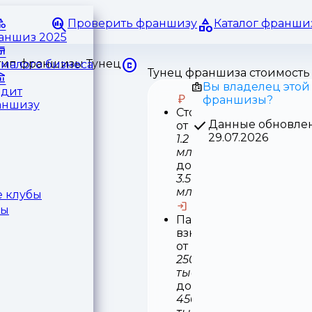
Проверить франшизу
Каталог франши
раншиз 2025
малого бизнеса
Тунец франшиза стоимость
Вы владелец этой
едит
франшизы?
аншизу
Стоимость
Данные обновле
от
29.07.2026
1.2
млн
до
3.5
млн
 клубы
ры
Паушальный
взнос
от
250
тыс
до
450