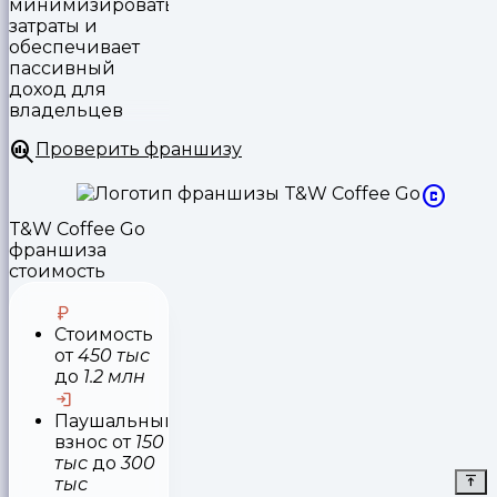
минимизировать
затраты и
обеспечивает
пассивный
доход для
владельцев
Проверить франшизу
T&W Coffee Go
франшиза
стоимость
Стоимость
от
450 тыс
до
1.2 млн
Паушальный
взнос
от
150
тыс
до
300
тыс