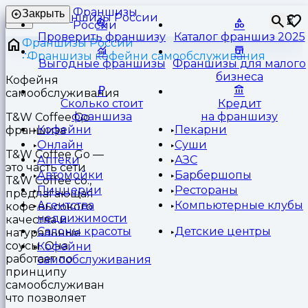
Франшизы
Закрыть
⏳
России
Проверить франшизу
Каталог франшиз 2025
Франшизы России
Франшизы кофейни самообслуживания
Выгодные франшизы
Франшизы для малого
бизнеса
Кофейня
самообслуживания
Сколько стоит
Кредит
франшиза
на франшизу
T&W Coffee Go
Кофейни
Пекарни
франшиза
Онлайн
Суши
T&W Coffee Go —
Аптеки
АЗС
это часть сети
Автомойки
Барбершопы
T&W Coffee co.,
Пиццерии
Рестораны
предлагающая
Агентства
Компьютерные клубы
кофе высокого
недвижимости
качества и
Салоны красоты
Детские центры
натуральные
соусы. Она
Кофейни
работает по
самообслуживания
принципу
самообслуживания,
что позволяет