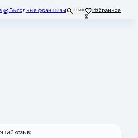
з
Выгодные франшизы
Поиск
Избранное
⏳
оший отзыв: