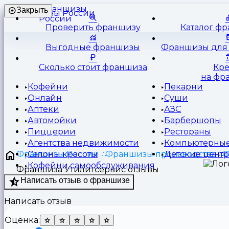
Франшизы
Закрыть
России
Проверить франшизу
Каталог ф
Выгодные франшизы
Франшизы для 
Сколько стоит франшиза
Кр
на фр
Кофейни
Пекарни
Онлайн
Суши
Аптеки
АЗС
Автомойки
Барбершопы
Пиццерии
Рестораны
Агентства недвижимости
Компьютерные
Франшизы России
Франшизы производства
Ф
Салоны красоты
Детские цент
Кофейни самообслуживания
Франшиза Утилитсервис отзывы
Написать отзыв о франшизе
Написать отзыв
Оценка: