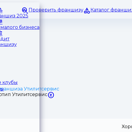
Проверить франшизу
Каталог франши
раншиз 2025
малого бизнеса
едит
аншизу
 клубы
раншиза Утилитсервис
ры
Хор