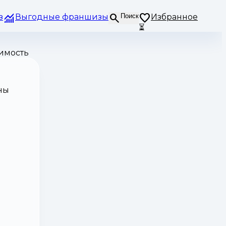
з
Выгодные франшизы
Поиск
Избранное
⏳
оимость
ны