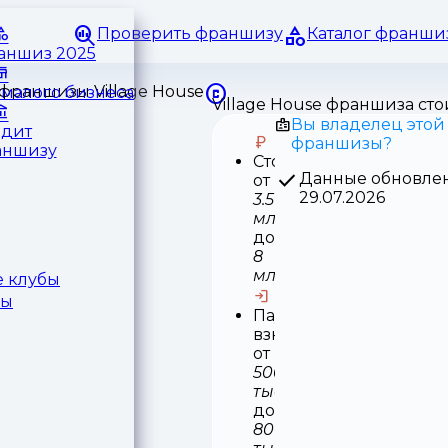
Проверить франшизу
Каталог франши
раншиз 2025
малого бизнеса
Village House франшиза ст
Вы владелец этой
едит
франшизы?
аншизу
Стоимость
Данные обновле
от
29.07.2026
3.5
млн
до
8
млн
 клубы
ры
Паушальный
взнос
от
500
тыс
до
800