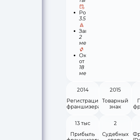
тыс
Роялти
3.5%
Запуск
2
месяца
Окупаемость
от
18
месяцев
2014
2015
Регистрация
Товарный
франшизера
знак
фр
13 тыс
2
Прибыль
Судебных
Фр