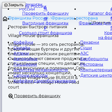
Франшизы
Закрыть
России
Проверить франшизу
Каталог ф
Франшизы России
Франшизы ресторана
Выгодные франшизы
Франшизы для 
Ресторан быстрого питания
Сколько стоит франшиза
Кр
Village House франшиза
на фр
Кофейни
Пекарни
Village House — это сеть ресторанов,
Онлайн
Суши
предлагающая бургеры и другие
Аптеки
АЗС
блюда по австрийским рецептам.
Они используют свежие продукты и
Автомойки
Барбершопы
специальные специи, что делает их
Пиццерии
Рестораны
блюда вкусными и полезными. Сеть
Агентства недвижимости
Компьютерные
имеет несколько концепций,
Салоны красоты
Детские цент
включая Village House BURGER &
Кофейни самообслуживания
WINE & BEEF и Village House Food
court
Проверить франшизу