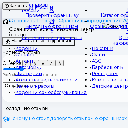
Франшизы
Закрыть
России
Проверить франшизу
Каталог ф
Франшизы России
Франшизы юридические
Выгодные франшизы
Франшизы для 
Франшиза Первый визовый центр
отзывы
Сколько стоит франшиза
Кр
Написать отзыв о франшизе
на фр
Кофейни
Пекарни
Написать отзыв
Онлайн
Суши
Аптеки
АЗС
Оценка:
Автомойки
Барбершопы
Пиццерии
Рестораны
Агентства недвижимости
Компьютерные
Отправить отзыв
Салоны красоты
Детские цент
Кофейни самообслуживания
Последние отзывы
Почему не стоит доверять отзывам о франшизах