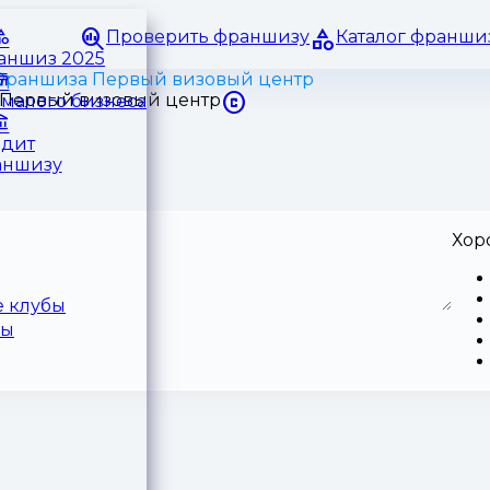
Проверить франшизу
Каталог франши
раншиз 2025
Франшиза Первый визовый центр
малого бизнеса
едит
аншизу
Хор
 клубы
ры