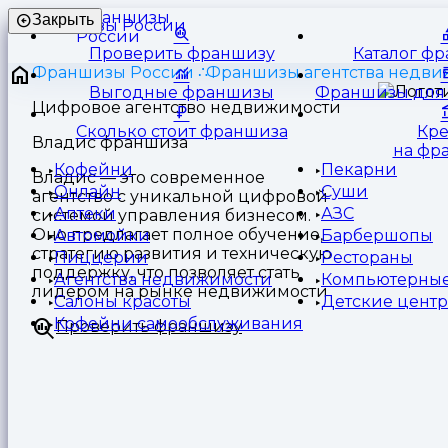
Франшизы
Закрыть
России
Проверить франшизу
Каталог ф
Франшизы России
Франшизы агентства недв
Выгодные франшизы
Франшизы для 
Цифровое агентство недвижимости
Сколько стоит франшиза
Кр
Владис франшиза
на фр
Кофейни
Пекарни
Владис — это современное
Онлайн
Суши
агентство с уникальной цифровой
Аптеки
АЗС
системой управления бизнесом.
Оно предлагает полное обучение,
Автомойки
Барбершопы
стратегию развития и техническую
Пиццерии
Рестораны
поддержку, что позволяет стать
Агентства недвижимости
Компьютерные
лидером на рынке недвижимости
Салоны красоты
Детские цент
Кофейни самообслуживания
Проверить франшизу