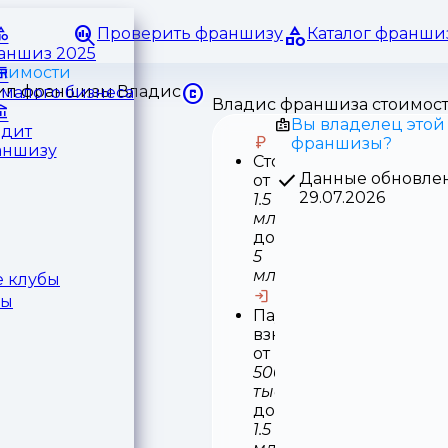
Проверить франшизу
Каталог франши
раншиз 2025
ижимости
малого бизнеса
Владис франшиза стоимос
Вы владелец этой
едит
франшизы?
аншизу
Стоимость
Данные обновле
от
29.07.2026
1.5
млн
до
5
млн
 клубы
ры
Паушальный
взнос
от
500
тыс
до
1.5