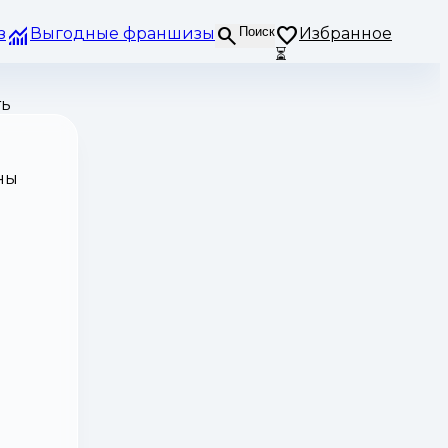
з
Выгодные франшизы
Поиск
Избранное
⏳
ть
ны