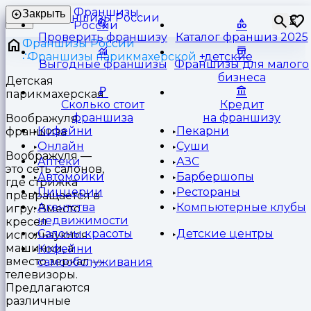
Франшизы
Закрыть
⏳
России
Проверить франшизу
Каталог франшиз 2025
Франшизы России
Франшизы парикмахерской
детские
Выгодные франшизы
Франшизы для малого
бизнеса
Детская
парикмахерская
Сколько стоит
Кредит
франшиза
на франшизу
Воображуля
Кофейни
Пекарни
франшиза
Онлайн
Суши
Воображуля —
Аптеки
АЗС
это сеть салонов,
Автомойки
Барбершопы
где стрижка
Пиццерии
Рестораны
превращается в
Агентства
Компьютерные клубы
игру. Вместо
недвижимости
кресел
Салоны красоты
Детские центры
используются
машинки, а
Кофейни
вместо зеркал —
самообслуживания
телевизоры.
Предлагаются
различные