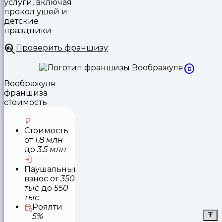
услуги, включая
прокол ушей и
детские
праздники
Проверить франшизу
Воображуля
франшиза
стоимость
Стоимость
от
1.8 млн
до
3.5 млн
Паушальный
взнос
от
350
тыс
до
550
тыс
Роялти
5%