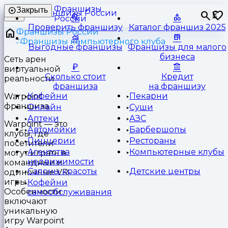
Франшизы
Закрыть
⏳
России
Проверить франшизу
Каталог франшиз 2025
Франшизы России
Франшизы компьютерного клуба
Выгодные франшизы
Франшизы для малого
бизнеса
Cеть арен
виртуальной
Сколько стоит
Кредит
реальности
франшиза
на франшизу
Кофейни
Пекарни
Warpoint
франшиза
Онлайн
Суши
Аптеки
АЗС
Warpoint — это
Автомойки
Барбершопы
клубы, где
Пиццерии
Рестораны
посетители
Агентства
Компьютерные клубы
могут играть в
недвижимости
командные и
Салоны красоты
Детские центры
одиночные VR-
игры.
Кофейни
Особенности
самообслуживания
включают
уникальную
игру Warpoint