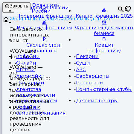
Франшизы
Закрыть
⏳
России
Проверить франшизу
Каталог франшиз 2025
Франшизы России
Франшизы детские
Выгодные франшизы
Франшизы для малого
Сеть детских
бизнеса
интерактивных
комнат
Сколько стоит
Кредит
франшиза
на франшизу
WOWLand
Кофейни
Пекарни
франшиза
Онлайн
Суши
WOWLand —
Аптеки
АЗС
это
Автомойки
Барбершопы
международная
Пиццерии
Рестораны
сеть парков,
Агентства
Компьютерные клубы
где
недвижимости
используются
Салоны красоты
Детские центры
интерактивные
проекции и
Кофейни
дополненная
самообслуживания
реальность для
проведения
детских