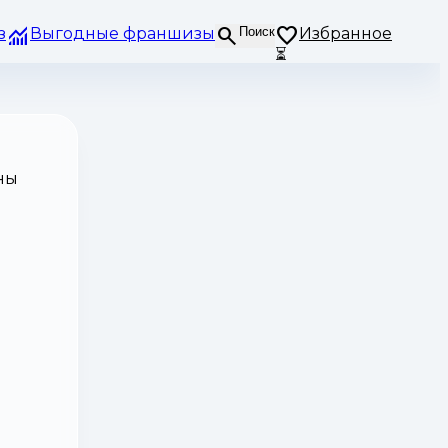
з
Выгодные франшизы
Поиск
Избранное
⏳
ны