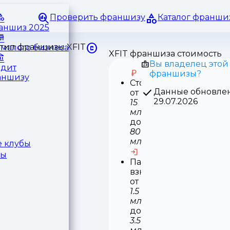
Проверить франшизу
Каталог франши
раншиз 2025
малого бизнеса
XFIT франшиза стоимость
Вы владелец этой
едит
франшизы?
аншизу
Стоимость
Данные обновле
от
29.07.2026
15
млн
до
80
млн
 клубы
ры
Паушальный
взнос
от
1.5
млн
до
3.5