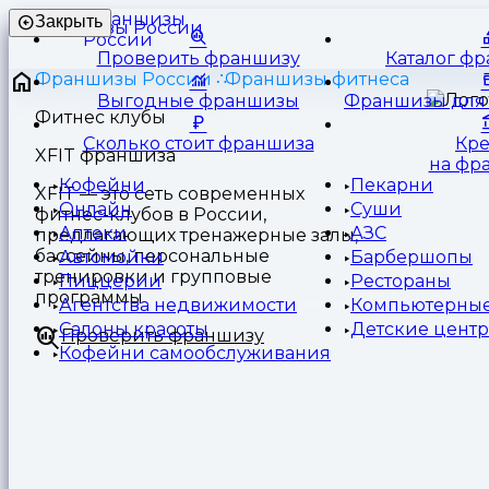
Франшизы
Закрыть
России
Проверить франшизу
Каталог ф
Франшизы России
Франшизы фитнеса
Выгодные франшизы
Франшизы для 
Фитнес клубы
Сколько стоит франшиза
Кр
XFIT франшиза
на фр
Кофейни
Пекарни
XFIT — это сеть современных
Онлайн
Суши
фитнес-клубов в России,
Аптеки
АЗС
предлагающих тренажерные залы,
бассейны, персональные
Автомойки
Барбершопы
тренировки и групповые
Пиццерии
Рестораны
программы
Агентства недвижимости
Компьютерные
Салоны красоты
Детские цент
Проверить франшизу
Кофейни самообслуживания