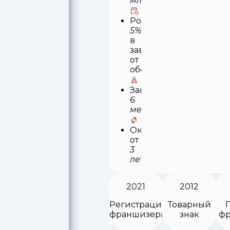
млн
Роялти
5%
в
зависимости
от
оборота
Запуск
6
месяцев
Окупаемость
от
3
лет
2021
2012
Регистрация
Товарный
франшизера
знак
фр