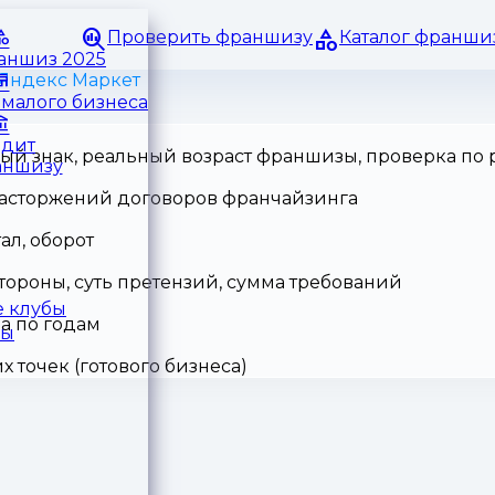
Проверить франшизу
Каталог франши
раншиз 2025
Яндекс Маркет
малого бизнеса
едит
ный знак, реальный возраст франшизы, проверка по
аншизу
 расторжений договоров франчайзинга
ал, оборот
тороны, суть претензий, сумма требований
 клубы
а по годам
ры
точек (готового бизнеса)