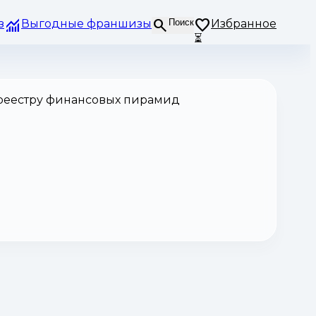
з
Выгодные франшизы
Поиск
Избранное
⏳
 реестру финансовых пирамид