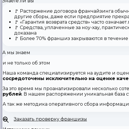
Знаете ли вы
🚩
Расторжение договора франчайзинга
обычн
другие сборы, даже если предприятие прекр
🚩
«Гарантия возврата средств»
часто означает
🚩 Средства,
уплаченные за ноу-хау
, практичес
доказана
🚩
Более 70% франшиз закрываются
в течение 
А мы знаем
и не только об этом
Наша команда специализируется на аудите и оцен
сосредоточены исключительно на оценке каче
За это время мы проанализировали несколько сот
рублей
. В нашем распоряжении уникальная база 
А так же методика оперативного сбора информац
Заказать проверку франшизы