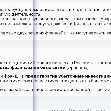
о требует уведомления за 6 месяцев, в течение кот
атило деятельность
 лишь возврат паушального взноса или возврат товар
ки невозможно вернуть, даже если бизнес так и не б
первых двух лет, а их франчайзи не могут вернуть 
ке предприятий малого бизнеса в России на протяж
ства франчайзинговых сетей
(франшиз).
ен франшиз,
предотвратив убыточные инвестиции
статистических и аналитических данных по более ч
ии о любой франшизе зарегистрированной в России