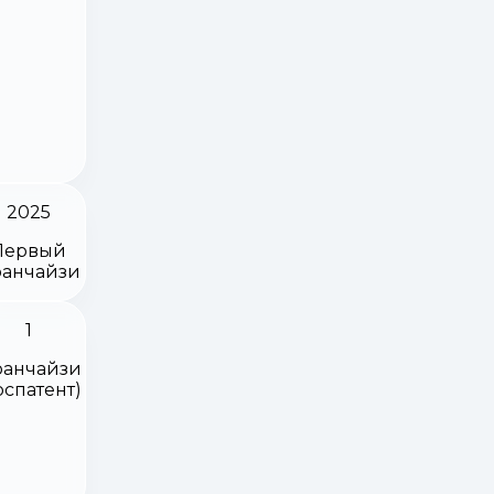
2025
Первый
анчайзи
1
анчайзи
оспатент)