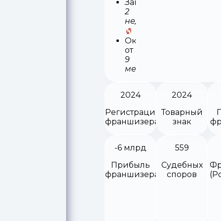
Запуск
2
недели
Окупаемость
от
9
месяцев
2024
2024
Регистрация
Товарный
франшизера
знак
фр
-6 млрд
559
Прибыль
Судебных
Фр
франшизера
споров
(Р