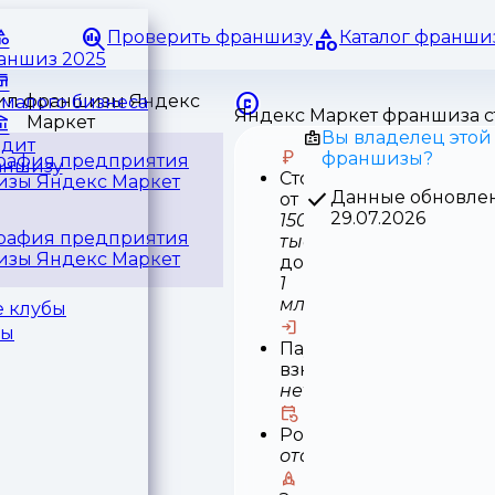
Проверить франшизу
Каталог франши
раншиз 2025
малого бизнеса
Яндекс Маркет франшиза с
Вы владелец этой
едит
франшизы?
аншизу
Стоимость
Данные обновле
от
29.07.2026
150
тыс
до
1
млн
 клубы
ры
Паушальный
взнос
нет
Роялти
отсутствует