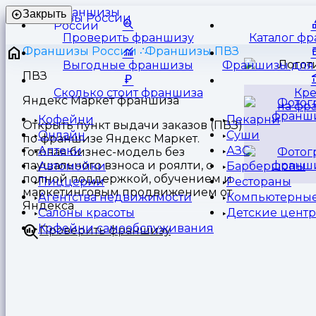
Франшизы
Закрыть
России
Проверить франшизу
Каталог ф
Франшизы России
Франшизы ПВЗ
Выгодные франшизы
Франшизы для 
ПВЗ
Сколько стоит франшиза
Кр
Яндекс Маркет франшиза
на фр
Кофейни
Пекарни
Открыть пункт выдачи заказов (ПВЗ)
Онлайн
Суши
по франшизе Яндекс Маркет.
Аптеки
АЗС
Готовая бизнес-модель без
паушального взноса и роялти, с
Автомойки
Барбершопы
полной поддержкой, обучением и
Пиццерии
Рестораны
маркетинговым продвижением от
Агентства недвижимости
Компьютерные
Яндекса
Салоны красоты
Детские цент
Кофейни самообслуживания
Проверить франшизу