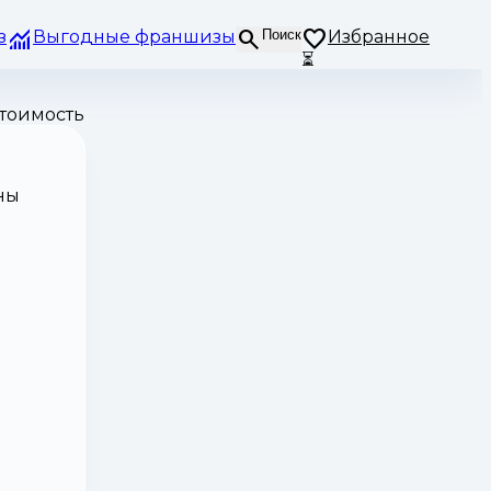
з
Выгодные франшизы
Поиск
Избранное
⏳
тоимость
ны