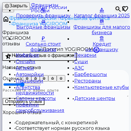
Франшизы
Закрыть
⏳
России
Проверить франшизу
Каталог франшиз 2025
Франшизы России
Франшизы фитнеса
Франшиза YOGIROOM
Выгодные франшизы
Франшизы для малого
Франшиза
бизнеса
YOGIROOM
отзывы
Сколько стоит
Кредит
франшиза
на франшизу
Кофейни
Пекарни
Написать отзыв о франшизе
Онлайн
Суши
Написать отзыв
Аптеки
АЗС
Автомойки
Барбершопы
Оценка:
Пиццерии
Рестораны
Агентства
Компьютерные клубы
недвижимости
Салоны красоты
Детские центры
Отправить отзыв
Кофейни
самообслуживания
Хороший отзыв:
Содержательный, с конкретикой
Соответствует нормам русского языка